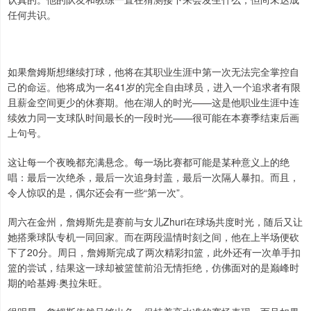
任何共识。
如果詹姆斯想继续打球，他将在其职业生涯中第一次无法完全掌控自
己的命运。他将成为一名41岁的完全自由球员，进入一个追求者有限
且薪金空间更少的休赛期。他在湖人的时光——这是他职业生涯中连
续效力同一支球队时间最长的一段时光——很可能在本赛季结束后画
上句号。
这让每一个夜晚都充满悬念。每一场比赛都可能是某种意义上的绝
唱：最后一次绝杀，最后一次追身封盖，最后一次隔人暴扣。而且，
令人惊叹的是，偶尔还会有一些“第一次”。
周六在金州，詹姆斯先是赛前与女儿Zhuri在球场共度时光，随后又让
她搭乘球队专机一同回家。而在两段温情时刻之间，他在上半场便砍
下了20分。周日，詹姆斯完成了两次精彩扣篮，此外还有一次单手扣
篮的尝试，结果这一球却被篮筐前沿无情拒绝，仿佛面对的是巅峰时
期的哈基姆·奥拉朱旺。