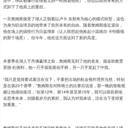
涯中，球队都像行星绕着太阳一样围着他转），但也以前所未有的方
式卸下了他肩上的重担。
一旦詹姆斯接受了湖人正朝着以卢卡·东契奇为核心的模式转型，这也
为身为职业球员的他带来了前所未有的自由。随着詹姆斯接近退役，
他在场上的搞怪行为日益增多（让人联想起他捡起小温德尔·卡特眼镜
的那个场景）。但今年，他在这方面达到了新的高度。
本赛季在湖人于丹佛赢球之前，詹姆斯见到了他的老友、掘金助教贾
里德·杜德利，他一只手假装摇动手柄，另一只手竖起了中指。
“我只是觉得要试着活在当下，不要把出场的机会视作理所当然，特别
是在第23个赛季，”詹姆斯在对阵骑士的比赛后说道，那一晚的致敬视
频让他感动落泪，“在第12年、第14年甚至第15年，我可以很容易地
去思考未来，但随着岁月的累积，我认为对我来说，活在当下变得更
加重要。”
詹姆斯似乎对未来的不确定性泰然处之。这确实可能是他作为湖人球