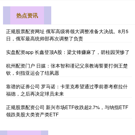
热点资讯
正规股票配资网址 俄军高级将领大调整准备大决战。8月5
日，俄军最高统帅部再次调整了负责
实盘配资app 长鑫登顶A股：梁文锋赚麻了，碧桂园哭惨了
杭州配资门户 日媒：张本智和谨记父亲教诲誓要打倒王楚
钦，剑指亚运会了结夙愿
靠谱的证券公司 罗马诺：卡里克希望通过季前赛考察拉什
福德，之后再决定球员未来
正规股票配资公司 新兴市场ETF收跌超2.7%，与纳指ETF
领跌美股大类资产类ETF