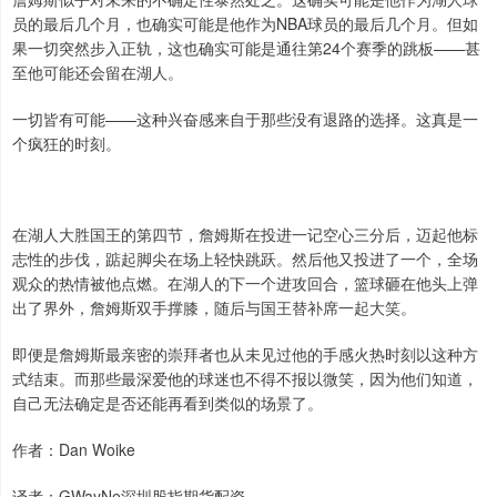
员的最后几个月，也确实可能是他作为NBA球员的最后几个月。但如
果一切突然步入正轨，这也确实可能是通往第24个赛季的跳板——甚
至他可能还会留在湖人。
一切皆有可能——这种兴奋感来自于那些没有退路的选择。这真是一
个疯狂的时刻。
在湖人大胜国王的第四节，詹姆斯在投进一记空心三分后，迈起他标
志性的步伐，踮起脚尖在场上轻快跳跃。然后他又投进了一个，全场
观众的热情被他点燃。在湖人的下一个进攻回合，篮球砸在他头上弹
出了界外，詹姆斯双手撑膝，随后与国王替补席一起大笑。
即便是詹姆斯最亲密的崇拜者也从未见过他的手感火热时刻以这种方
式结束。而那些最深爱他的球迷也不得不报以微笑，因为他们知道，
自己无法确定是否还能再看到类似的场景了。
作者：Dan Woike
译者：GWayNe深圳股指期货配资