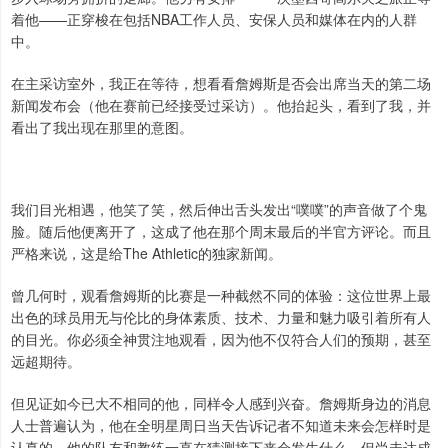
着他——正穿梭在包括NBA工作人员、安保人员和媒体在内的人群
中。
在主采访室外，我正在等待，想看看詹姆斯是否会出席当天的第二场
新闻发布会（他在赛前已经接受过采访）。他抬起头，看到了我，并
看出了我出现在那里的意图。
我们目光相遇，他笑了笑，然后伸出舌头发出“噗噗”的声音做了个鬼
脸。随后他便离开了，这成了他在那个周末最后的半官方评论。而且
严格来说，这是给The Athletic的独家新闻。
曾几何时，观看詹姆斯的比赛是一种截然不同的体验：这位世界上最
出色的球员用无与伦比的身体素质、技术、力量和魅力吸引着所有人
的目光。你必须全神贯注地观看，因为他不仅符合人们的预期，甚至
远超期待。
但见证如今已大不相同的他，同样令人感到兴奋。詹姆斯身边的消息
人士普遍认为，他在全明星周日当天告诉记者不知道未来会怎样时是
认真的。他的队友和教练一直在猜测接下来会发生什么，但尚未达成