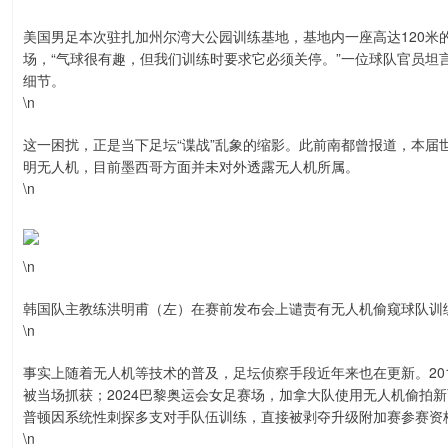
美国男足本次驻扎加州尔湾大公园训练基地，基地内一座高达120米
场，“气球很有趣，但我们训练时要求它必须关停。”一位球队官员坦
细节。
\n
这一困扰，正是当下足坛“谍战”乱象的缩影。此前南都曾报道，本届
明无人机，目前墨西哥方面并未对外透露无人机所属。
\n
\n
韩国队主教练洪明甫（左）在赛前发布会上谴责有无人机偷窥球队训
\n
事实上随着无人机等技术的普及，足坛侦察手段近年来也在更新。20
被当场抓获；2024巴黎奥运会女足赛场，加拿大队使用无人机偷拍
普顿因系统性刺探多支对手队伍训练，直接被剥夺升级附加赛参赛资
\n