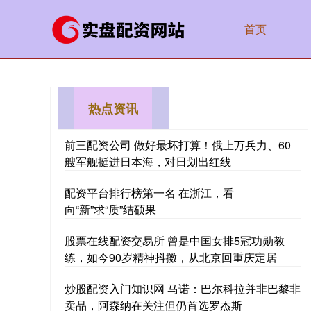
首页
热点资讯
前三配资公司 做好最坏打算！俄上万兵力、60
艘军舰挺进日本海，对日划出红线
配资平台排行榜第一名 在浙江，看
向“新”求“质”结硕果
股票在线配资交易所 曾是中国女排5冠功勋教
练，如今90岁精神抖擞，从北京回重庆定居
炒股配资入门知识网 马诺：巴尔科拉并非巴黎非
卖品，阿森纳在关注但仍首选罗杰斯