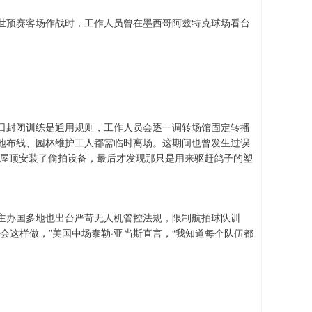
世预赛客场作战时，工作人员曾在墨西哥阿兹特克球场看台
日封闭训练是通用规则，工作人员会逐一调转场馆固定转播
地布线、园林维护工人都需临时离场。这期间也曾发生过误
场屋顶安装了偷拍设备，最后才发现那只是用来驱赶鸽子的塑
主办国多地也出台严苛无人机管控法规，限制航拍球队训
会这样做，”美国中场泰勒·亚当斯直言，“我知道每个队伍都