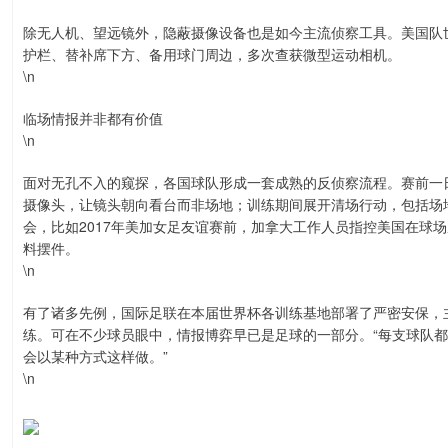
除无人机、望远镜外，隐蔽摄像设备也是如今主流侦察工具。美国队
护栏、替补席下方、备用球门周边，多次查获微型运动相机。
\n
临场情报并非都有价值
\n
面对无孔不入的窥探，各国球队形成一套成熟的反侦察流程。赛前一
摄像头，让镜头朝向看台而非场地；训练期间展开清场行动，包括场
会，比如2017年美加女足友谊赛前，加拿大工作人员指控美国在球
料摆件。
\n
有了诸多先例，国际足联在本届世界杯各训练基地部署了严密安保，
练。可在不少球员眼中，情报博弈早已是足球的一部分。“每支球队都
会以某种方式这样做。”
\n