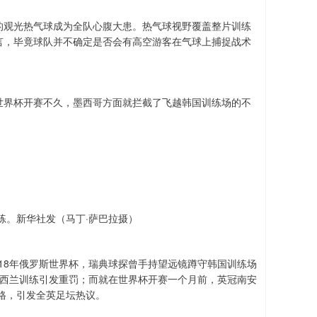
的观光热气球成为全队心腹大患。热气球视野覆盖整片训练
言，毕竟球队并不确定是否会有高空游客在气球上捕捉战术
世界杯开赛不久，墨西哥方面就拦截了飞越韩国训练场的不
练。新华社发（马丁·萨巴拉摄）
18年俄罗斯世界杯，瑞典球探曾手持望远镜蹲守韩国训练场
新西兰训练引发重罚；而就在世界杯开赛一个月前，英冠南安
格，引发全英足坛热议。