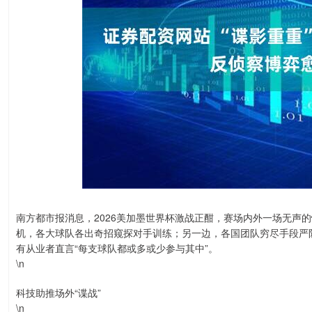
南方都市报消息，2026美加墨世界杯激战正酣，赛场内外一场无声
机，各大球队各出奇招窥探对手训练；另一边，各国团队穷尽手段严
有从业者直言“每支球队都或多或少参与其中”。
\n
科技助推场外“谍战”
\n