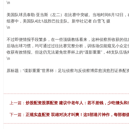
\n
美国队球员泰勒·亚当斯（左二）在比赛中突破。当地时间6月12日，
组赛中，美国队4比1战胜巴拉圭队。新华社记者 白雪飞 摄
\n
不过即便情报手段繁多，在一些顶级教练看来，这种侦察所收获的信
后场出球习惯，均可通过过往比赛完整分析，训练场仅能窥见小众定
收获有效情报。但这仍无法避免世界杯上的“谍影重重”，48支队伍
\n
原标题：“谍影重重”世界杯：足坛侦察与反侦察博弈愈演愈烈证券配
上一篇：
炒股配资股票配资 建议中老年人：若不差钱，少吃馒头和
下一篇：
正规实盘配资 双雄对决才叫爽！这5部港片神作，每部都