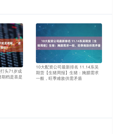
10大配资公司最新排名 11.14东吴
特打头71岁成
期货【生猪周报】生猪：腌腊需求
暑期档是喜是
一般，旺季难敌供需矛盾