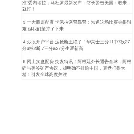
准”委内瑞拉，马杜罗最新发声，防长警告美国：敢来，
就打！
​十大股票配资 卡佩拉谈背靠背：知道这场比赛会很艰
3
难 但我们坚持了下来
​炒股开户平台 这抢断王绝了！华莱士三分11中7砍27
4
分6板2断 7三分&27分生涯新高
​网上实盘配资 突发特讯！阿根廷外长通告全球：阿根
5
廷与美签矿产协议，却明确不排除中国，算盘打得太
精！引发全球高度关注