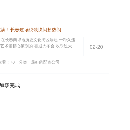
拉满！长春这场秧歌快闪超热闹
声 在长春商埠地历史文化街区响起 一种久违
众艺术馆精心策划的“喜迎大冬会 欢乐过大
02-20
查看：
78
分类：
最好的配资公司
加载完成