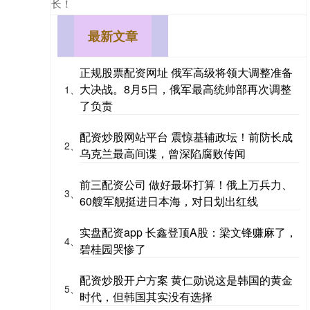
长！
最新文章
正规股票配资网址 俄军高级将领大调整准备
大决战。8月5日，俄军最高统帅部再次调整
1、
了负责
配资炒股网站平台 震惊基辅政坛！前防长成
2、
乌克兰最高间谍，曾深陷腐败传闻
前三配资公司 做好最坏打算！俄上万兵力、
3、
60艘军舰挺进日本海，对日划出红线
实盘配资app 长鑫登顶A股：梁文锋赚麻了，
4、
碧桂园哭惨了
配资炒股开户方案 黄仁勋说这是韩国的黄金
5、
时代，但韩国其实没有选择