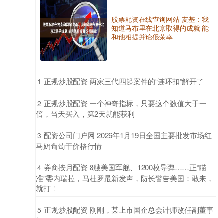
股票配资在线查询网站 麦基：我
知道马布里在北京取得的成就 能
和他相提并论很荣幸
​正规炒股配资 两家三代四起案件的“连环扣”解开了
1
​正规炒股配资 一个神奇指标，只要这个数值大于一
2
倍，当天买入，第2天就能获利
​配资公司门户网 2026年1月19日全国主要批发市场红
3
马奶葡萄干价格行情
​券商按月配资 8艘美国军舰、1200枚导弹……正“瞄
4
准”委内瑞拉，马杜罗最新发声，防长警告美国：敢来，
就打！
​正规炒股配资 刚刚，某上市国企总会计师改任副董事
5