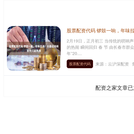
股票配资代码 锣鼓一响，年味
2月19日，正月初三 当传统的唢呐
的热闹 瞬间回归 春 节 由长春市群
年”20....
来源：云沪深配资
股票配资代码
配资之家文章已