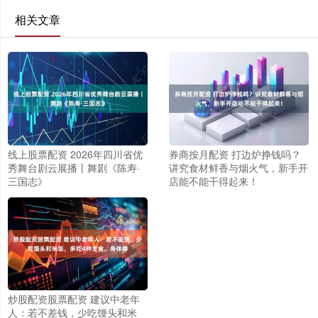
相关文章
线上股票配资 2026年四川省优
券商按月配资 打边炉挣钱吗？
秀舞台剧云展播丨舞剧《陈寿·
讲究食材鲜香与烟火气，新手开
三国志》
店能不能干得起来！
炒股配资股票配资 建议中老年
人：若不差钱，少吃馒头和米