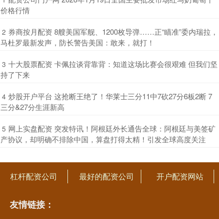
价格行情
​券商按月配资 8艘美国军舰、1200枚导弹……正“瞄准”委内瑞拉，
2
马杜罗最新发声，防长警告美国：敢来，就打！
​十大股票配资 卡佩拉谈背靠背：知道这场比赛会很艰难 但我们坚
3
持了下来
​炒股开户平台 这抢断王绝了！华莱士三分11中7砍27分6板2断 7
4
三分&27分生涯新高
​网上实盘配资 突发特讯！阿根廷外长通告全球：阿根廷与美签矿
5
产协议，却明确不排除中国，算盘打得太精！引发全球高度关注
杠杆配资公司
最好的配资公司
开户配资网站
友情链接：