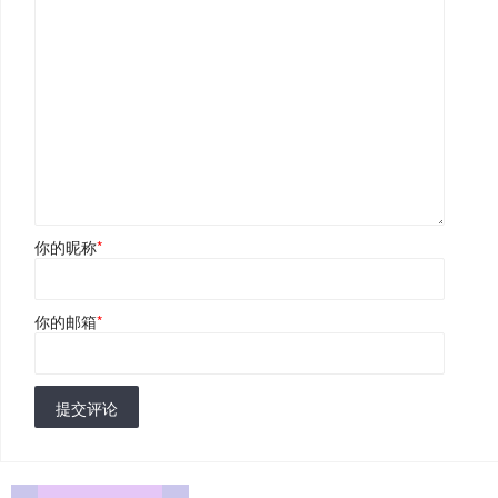
你的昵称
*
你的邮箱
*
提交评论