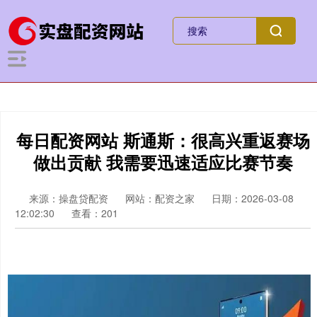
每日配资网站 斯通斯：很高兴重返赛场
做出贡献 我需要迅速适应比赛节奏
来源：操盘贷配资
网站：配资之家
日期：2026-03-08
12:02:30
查看：201