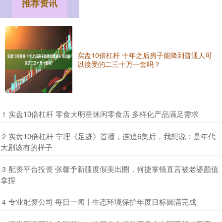
推荐资讯
实盘10倍杠杆 十年之后房子能降到普通人可
以接受的二三十万一套吗？
​实盘10倍杠杆 零食大明星休闲零食店 多样化产品满足需求
1
​实盘10倍杠杆 宁理《足迹》首播，连追6集后，我想说：是年代
2
大剧该有的样子
​配资平台投资 张馨予新疆度假美出圈，何捷掌镜直言被老婆颜值
3
拿捏
​专业配资公司 每日一闻丨生态环境保护年度目标圆满完成
4