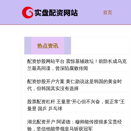
首页
热点资讯
配资炒股网站平台 震惊基辅政坛！前防长成乌克
兰最高间谍，曾深陷腐败传闻
配资炒股开户方案 黄仁勋说这是韩国的黄金时
代，但韩国其实没有选择
股票配资杠杆 王曼昱“开心但不兴奋，挺正常”王
曼昱 国乒 乒乓球
湖北配资开户 阿诺德：穆帅能传授很多宝贵经
验，坚信他能带领皇马斩获冠军