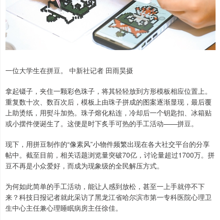
一位大学生在拼豆。 中新社记者 田雨昊摄
拿起镊子，夹住一颗彩色珠子，将其轻轻放到方形模板相应位置上。
重复数十次、数百次后，模板上由珠子拼成的图案逐渐显现，最后覆
上助烫纸，用熨斗加热。珠子熔化粘连，冷却后一个钥匙扣、冰箱贴
或小摆件便诞生了。这便是时下炙手可热的手工活动——拼豆。
现下，用拼豆制作的“像素风”小物件频繁出现在各大社交平台的分享
帖中。截至目前，相关话题浏览量突破70亿，讨论量超过1700万。拼
豆不再是小众爱好，而成为现象级的全民解压方式。
为何如此简单的手工活动，能让人感到放松，甚至一上手就停不下
来？科技日报记者就此采访了黑龙江省哈尔滨市第一专科医院心理卫
生中心主任兼心理睡眠病房主任徐佳。