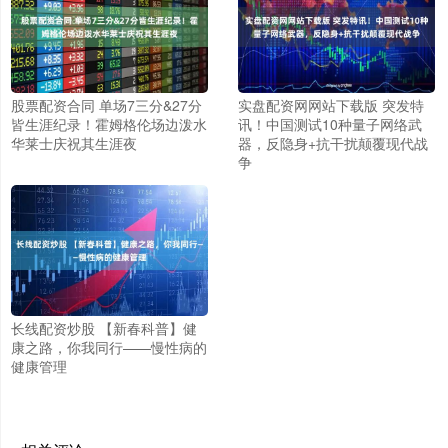
股票配资合同 单场7三分&27分
实盘配资网网站下载版 突发特
皆生涯纪录！霍姆格伦场边泼水
讯！中国测试10种量子网络武
华莱士庆祝其生涯夜
器，反隐身+抗干扰颠覆现代战
争
长线配资炒股 【新春科普】健
康之路，你我同行——慢性病的
健康管理