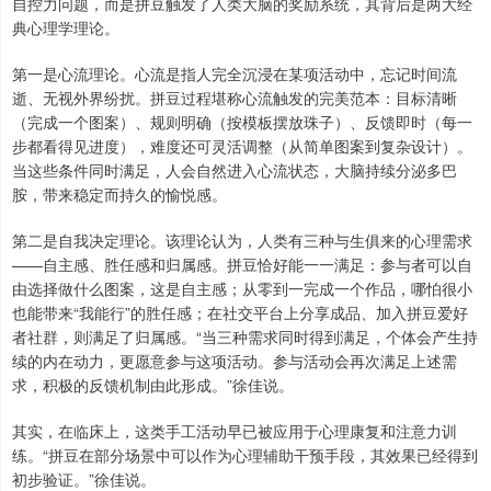
自控力问题，而是拼豆触发了人类大脑的奖励系统，其背后是两大经
典心理学理论。
第一是心流理论。心流是指人完全沉浸在某项活动中，忘记时间流
逝、无视外界纷扰。拼豆过程堪称心流触发的完美范本：目标清晰
（完成一个图案）、规则明确（按模板摆放珠子）、反馈即时（每一
步都看得见进度），难度还可灵活调整（从简单图案到复杂设计）。
当这些条件同时满足，人会自然进入心流状态，大脑持续分泌多巴
胺，带来稳定而持久的愉悦感。
第二是自我决定理论。该理论认为，人类有三种与生俱来的心理需求
——自主感、胜任感和归属感。拼豆恰好能一一满足：参与者可以自
由选择做什么图案，这是自主感；从零到一完成一个作品，哪怕很小
也能带来“我能行”的胜任感；在社交平台上分享成品、加入拼豆爱好
者社群，则满足了归属感。“当三种需求同时得到满足，个体会产生持
续的内在动力，更愿意参与这项活动。参与活动会再次满足上述需
求，积极的反馈机制由此形成。”徐佳说。
其实，在临床上，这类手工活动早已被应用于心理康复和注意力训
练。“拼豆在部分场景中可以作为心理辅助干预手段，其效果已经得到
初步验证。”徐佳说。