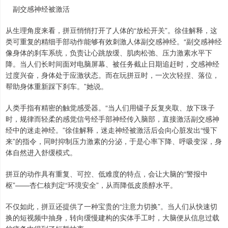
副交感神经被激活
从生理角度来看，拼豆悄悄打开了人体的“放松开关”。徐佳解释，这
类可重复的精细手部动作能够有效刺激人体副交感神经。“副交感神经
像身体的刹车系统，负责让心跳放缓、肌肉松弛、压力激素水平下
降。当人们长时间面对电脑屏幕、被任务截止日期追赶时，交感神经
过度兴奋，身体处于应激状态。而在玩拼豆时，一次次轻捏、落位，
帮助身体重新踩下刹车。”她说。
人类手指有精密的触觉感受器。“当人们用镊子反复夹取、放下珠子
时，规律而轻柔的感觉信号经手部神经传入脑部，直接激活副交感神
经中的迷走神经。”徐佳解释，迷走神经被激活后会向心脏发出“慢下
来”的指令，同时抑制压力激素的分泌，于是心率下降、呼吸变深，身
体自然进入舒缓模式。
拼豆的动作具有重复、可控、低难度的特点，会让大脑的“警报中
枢”——杏仁核判定“环境安全”，从而降低皮质醇水平。
不仅如此，拼豆还提供了一种宝贵的“注意力切换”。当人们从快速切
换的短视频中抽身，转向缓慢建构的实体手工时，大脑便从信息过载