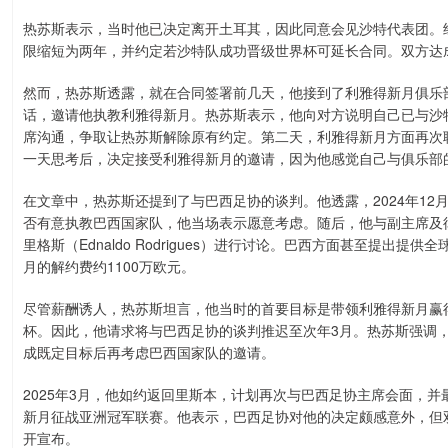
热苏斯表示，当时他已决定离开土耳其，因此同意会见沙特代表团。
限缩短为两年，并约定若沙特队成功晋级世界杯可延长合同。双方达成
然而，热苏斯透露，就在合同签署前几天，他接到了利雅得新月俱乐部首席执
话，邀请他执教利雅得新月。热苏斯表示，他向对方说明自己已与沙
席沟通，争取让热苏斯解除原有约定。第二天，利雅得新月方面再次
一天思考后，决定接受利雅得新月的邀请，因为他感觉自己与俱乐部
在文章中，热苏斯还提到了与巴西足协的谈判。他透露，2024年1
否有意执教巴西国家队，他当场表示愿意考虑。随后，他与副主席及
里格斯（Ednaldo Rodrigues）进行讨论。巴西方面甚至提
月的解约费约1100万欧元。
尽管薪酬诱人，热苏斯坦言，他当时的首要目标是带领利雅得新月赢得
杯。因此，他请求将与巴西足协的谈判推迟至次年3月。热苏斯强调
成既定目标后再考虑巴西国家队的邀请。
2025年3月，他如约返回里斯本，计划再次与巴西足协主席会面，
新月征战亚洲冠军联赛。他表示，巴西足协对他的决定颇感意外，但双
开宣布。