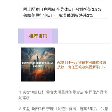
网上配资门户网站 半导体ETF收跌将近3.8%，
领跌美股行业ETF，标普能源板块涨3%
推荐资讯
配资114平台 谁最有可能接棒曾
从钦，出任五粮液集团新掌门？
​实盘10倍杠杆 零食大明星休闲零食店 多样化产品满
1
足需求
​实盘10倍杠杆 宁理《足迹》首播，连追6集后，我想
2