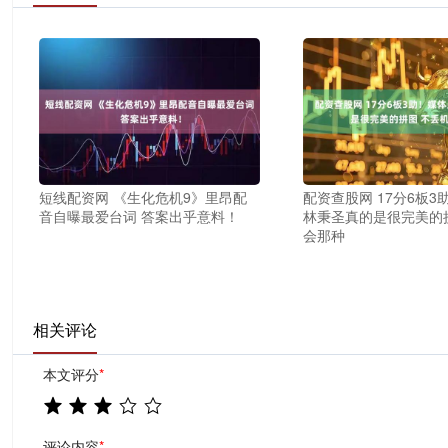
短线配资网 《生化危机9》里昂配
配资查股网 17分6板
音自曝最爱台词 答案出乎意料！
林秉圣真的是很完美的
会那种
相关评论
本文评分
*
评论内容
*