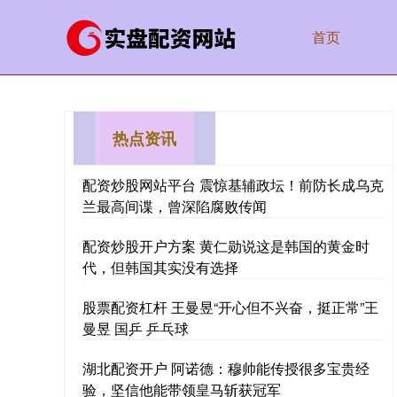
首页
热点资讯
配资炒股网站平台 震惊基辅政坛！前防长成乌克
兰最高间谍，曾深陷腐败传闻
配资炒股开户方案 黄仁勋说这是韩国的黄金时
代，但韩国其实没有选择
股票配资杠杆 王曼昱“开心但不兴奋，挺正常”王
曼昱 国乒 乒乓球
湖北配资开户 阿诺德：穆帅能传授很多宝贵经
验，坚信他能带领皇马斩获冠军