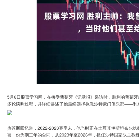
5月6日股票学习网，在接受葡萄牙《记录报》采访时，胜利的葡萄牙
多轮谈判过程，并详细讲述了他最终选择执教沙特豪门俱乐部——利
热苏斯回忆道，2022-2023赛季末，他当时正在土耳其伊斯坦布
署一份为期三年的合同，从2023年至2026年，担任沙特国家队主教练