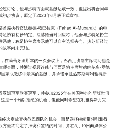
经过讨论，他与沙特方面就薪酬达成一致，但提出将合同年
初步协议，原定于2023年6月底正式宣布。
行官法赫德-穆巴拉克（Fahad Al-Mubarak）的电
特足协有初步约定。法赫德当时回应称，他会与沙特足协主
联系他，称足协主席表示他可以自主选择去向。热苏斯经过
的故事尚未完结。
2月，在葡萄牙里斯本的一次会议上，巴西足协副主席询问他是
律师会面，并通过视频连线与巴西足协主席埃德纳尔多-罗德
出提供全球国家队教练中最高的薪酬，并承诺承担热苏斯与利雅得新
亚洲冠军联赛冠军，并参加2025年在美国举办的新版世俱
，这是一个难以拒绝的机会，但他同时希望在利雅得新月完
并最终决定放弃执教巴西队的机会，而是选择继续带领利雅得
方最终商定了拜访和签约的时间，并在5月10日向媒体公