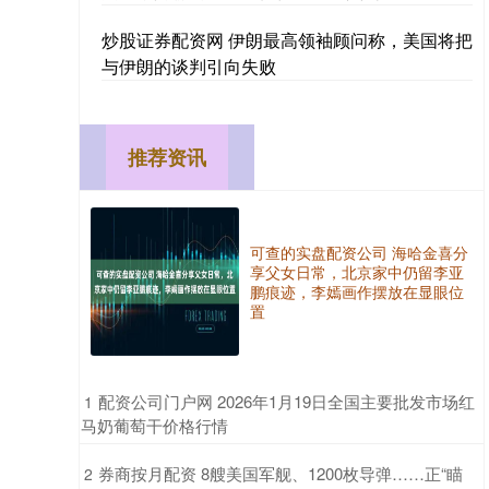
炒股证券配资网 伊朗最高领袖顾问称，美国将把
与伊朗的谈判引向失败
推荐资讯
可查的实盘配资公司 海哈金喜分
享父女日常，北京家中仍留李亚
鹏痕迹，李嫣画作摆放在显眼位
置
​配资公司门户网 2026年1月19日全国主要批发市场红
1
马奶葡萄干价格行情
​券商按月配资 8艘美国军舰、1200枚导弹……正“瞄
2