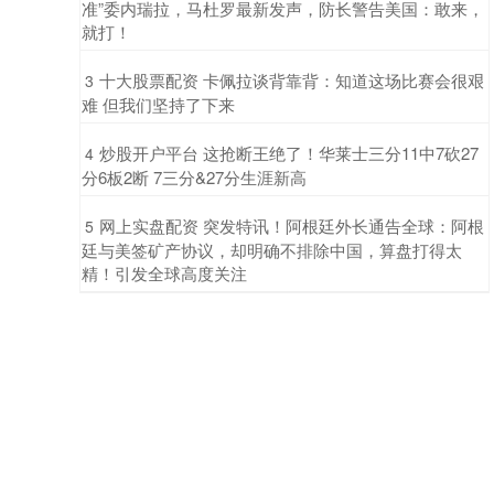
准”委内瑞拉，马杜罗最新发声，防长警告美国：敢来，
就打！
​十大股票配资 卡佩拉谈背靠背：知道这场比赛会很艰
3
难 但我们坚持了下来
​炒股开户平台 这抢断王绝了！华莱士三分11中7砍27
4
分6板2断 7三分&27分生涯新高
​网上实盘配资 突发特讯！阿根廷外长通告全球：阿根
5
廷与美签矿产协议，却明确不排除中国，算盘打得太
精！引发全球高度关注