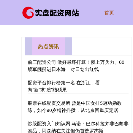
首页
热点资讯
前三配资公司 做好最坏打算！俄上万兵力、60
艘军舰挺进日本海，对日划出红线
配资平台排行榜第一名 在浙江，看
向“新”求“质”结硕果
股票在线配资交易所 曾是中国女排5冠功勋教
练，如今90岁精神抖擞，从北京回重庆定居
炒股配资入门知识网 马诺：巴尔科拉并非巴黎非
卖品，阿森纳在关注但仍首选罗杰斯