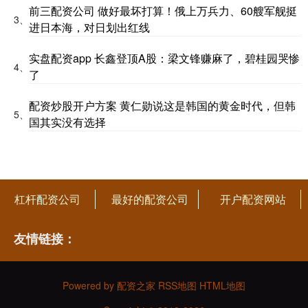
前三配资公司 做好最坏打算！俄上万兵力、60艘军舰挺
3、
进日本海，对日划出红线
实盘配资app 长鑫登顶A股：梁文锋赚麻了，碧桂园哭惨
4、
了
配资炒股开户方案 黄仁勋说这是韩国的黄金时代，但韩
5、
国其实没有选择
杠杆配资公司
最好的配资公司
开户配资网站
友情链接：
Powered by
配资之家
RSS地图
HTML地图