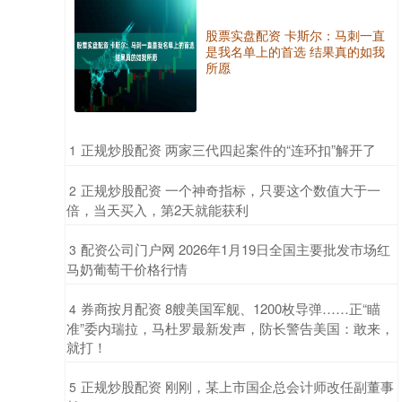
股票实盘配资 卡斯尔：马刺一直
是我名单上的首选 结果真的如我
所愿
​正规炒股配资 两家三代四起案件的“连环扣”解开了
1
​正规炒股配资 一个神奇指标，只要这个数值大于一
2
倍，当天买入，第2天就能获利
​配资公司门户网 2026年1月19日全国主要批发市场红
3
马奶葡萄干价格行情
​券商按月配资 8艘美国军舰、1200枚导弹……正“瞄
4
准”委内瑞拉，马杜罗最新发声，防长警告美国：敢来，
就打！
​正规炒股配资 刚刚，某上市国企总会计师改任副董事
5