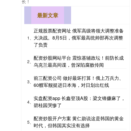
长！
最新文章
正规股票配资网址 俄军高级将领大调整准备
大决战。8月5日，俄军最高统帅部再次调整
1、
了负责
配资炒股网站平台 震惊基辅政坛！前防长成
2、
乌克兰最高间谍，曾深陷腐败传闻
前三配资公司 做好最坏打算！俄上万兵力、
3、
60艘军舰挺进日本海，对日划出红线
实盘配资app 长鑫登顶A股：梁文锋赚麻了，
4、
碧桂园哭惨了
配资炒股开户方案 黄仁勋说这是韩国的黄金
5、
时代，但韩国其实没有选择