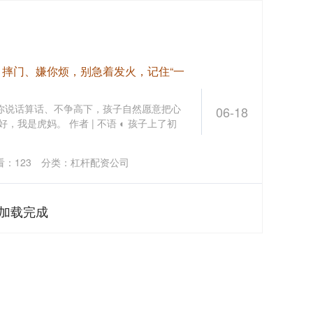
、摔门、嫌你烦，别急着发火，记住“一
 你说话算话、不争高下，孩子自然愿意把心
06-18
，我是虎妈。 作者 | 不语 ◐ 孩子上了初
看：
123
分类：
杠杆配资公司
加载完成